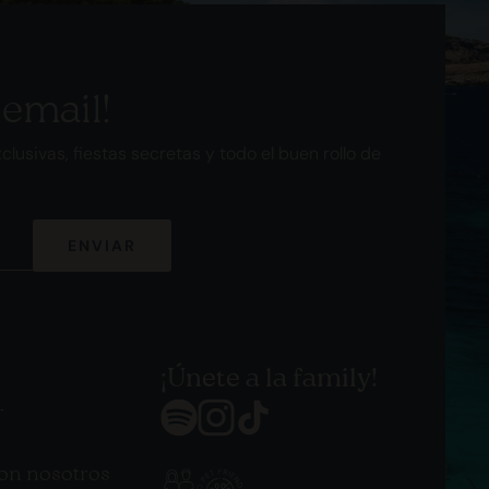
 email!
clusivas, fiestas secretas y todo el buen rollo de
ENVIAR
¡Únete a la family!
r
con nosotros