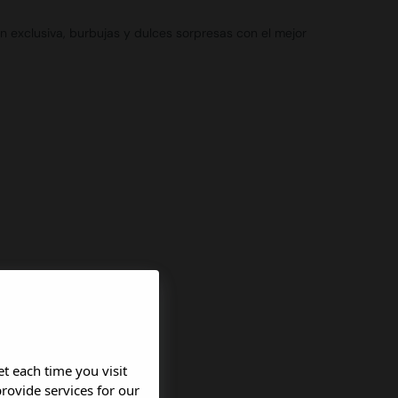
ón exclusiva, burbujas y dulces sorpresas con el mejor
et each time you visit
rovide services for our