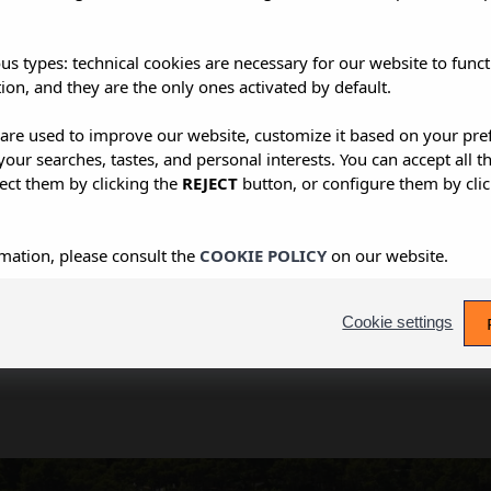
Paquetes no modificables (
Sujeto a disponibilidad
us types: technical cookies are necessary for our website to funct
ion, and they are the only ones activated by default.
s are used to improve our website, customize it based on your pr
 your searches, tastes, and personal interests. You can accept all t
ect them by clicking the
REJECT
button, or configure them by cli
 nuestro oasis poolside. Disfruta un espacio decorado espec
pla las velas y sumérgete en la esencia especial de Salina Poo
mation, please consult the
COOKIE POLICY
on our website.
Cookie settings