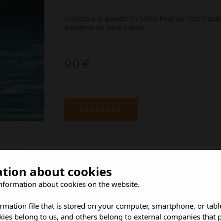
Celebra a lo grande en Salina Pool Bar. Decoraci
ambiente de Sant Antoni.
90 €
RESERVAR
ation about cookies
nformation about cookies on the website.
aquete:
ormation file that is stored on your computer, smartphone, or tabl
ies belong to us, and others belong to external companies that p