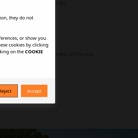
cambios con coste adicional)
ion, they do not
eferences, or show you
hese cookies by clicking
cking on the
COOKIE
ialmente para ti, con detalles únicos que
l
Reject
Accept