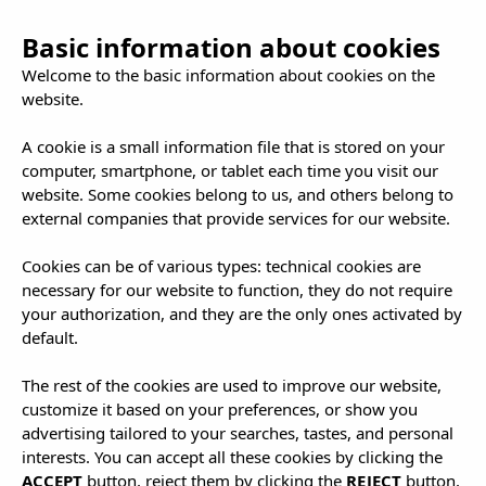
Basic information about cookies
Welcome to the basic information about cookies on the
website.
A cookie is a small information file that is stored on your
computer, smartphone, or tablet each time you visit our
Pueblos con
website. Some cookies belong to us, and others belong to
external companies that provide services for our website.
sabor añejo: La
Cookies can be of various types: technical cookies are
necessary for our website to function, they do not require
your authorization, and they are the only ones activated by
Ibiza más
default.
The rest of the cookies are used to improve our website,
auténtica
customize it based on your preferences, or show you
advertising tailored to your searches, tastes, and personal
interests. You can accept all these cookies by clicking the
ACCEPT
button, reject them by clicking the
REJECT
button,