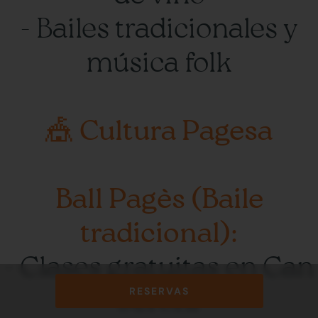
- Bailes tradicionales y
música folk
🎪 Cultura Pagesa
Ball Pagès (Baile
tradicional):
- Clases gratuitas en Can
RESERVAS
Jeroni